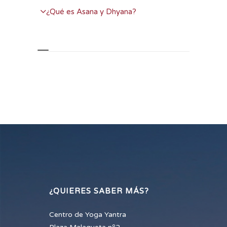
¿Qué es Asana y Dhyana?
desnudándonos de nuestras identificaciones,
para finalmente aproximarnos a la experiencia
Swastha es un término en sánscrito que se
de la Consciencia Pura.
refiere a la salud como la capacidad de
establecerse en uno mismo. En este curso
No es un seminario más. Es un trabajo que
teórico - práctico profundizaremos en dos
sintetiza la esencia de la práctica de la
pilares fundamentales que el Yoga nos ofrece
meditación. Tiene también como finalidad el
para ello las posturas de yoga y la meditación,
desarrollar una comprensión profunda del
ambas, de una manera distinta, producen un
proceso de la meditación y que el meditador
balance energético en los practicantes que las
aprenda a ajustar la práctica a su propia
realizan. Este balance no solo produce salud y
realidad y a sus verdaderas necesidades. Este
unas relaciones afectivas y sociales mas
trabajo destila la quintaesencia común de las
plenas, también es la "atmósfera" necesaria
enseñanzas de las tradiciones del Yoga, el
para adquirir una profundidad trascendente en
Vedanta, el Tantra y el Budismo. Es una
nuestra vida.
propuesta abierta a todos:
no iniciados,
¿QUIERES SABER MÁS?
principiantes, veteranos y expertos.
El retiro se
Centro de Yoga Yantra
complementará con la práctica de Asanas.