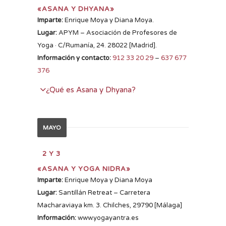
los pensamientos espontáneos hasta las
«ASANA Y DHYANA»
informaciones y opiniones más veladas que
Imparte:
Enrique Moya y Diana Moya.
guarda nuestro psiquismo y que condicionan
Lugar:
APYM – Asociación de Profesores de
nuestra forma de estar en la vida. Es un proceso
Yoga · C/Rumanía, 24. 28022 [Madrid].
gradual que nos permite despegarnos de la
Información y contacto:
912 33 20 29
–
637 677
identificación con la actividad mental, así como
376
desapegarnos de determinadas creencias
¿Qué es Asana y Dhyana?
fuertemente adquiridas que a veces atentan a
nuestra naturalidad esencial(abrirnos a la
Swastha es un término en sánscrito que se
experiencia de nuestra existencia)
refiere a la salud como la capacidad de
MAYO
establecerse en uno mismo. En este curso
teórico – práctico profundizaremos en dos
2 Y 3
pilares fundamentales que el Yoga nos ofrece
«ASANA Y YOGA NIDRA»
para ello: las posturas de yoga y la meditación;
Imparte:
Enrique Moya y Diana Moya
ambas, de una manera distinta, producen un
Lugar:
Santillán Retreat – Carretera
balance energético en los practicantes que las
Macharaviaya km. 3. Chilches, 29790 [Málaga]
realizan.Este balance no solo produce salud y
Información:
www.yogayantra.es
unas relaciones afectivas y sociales mas