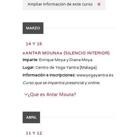
La palabra vidya proviene de la raíz sánscrita
Ampliar información de este curso
vid, saber, y significa "conocimiento". La palabra
prana significa "fuerza vital". Así que prana
vidya significa literalmente "conocimiento de la
MARZO
fuerza vital". También se puede decir que
significa "meditación sobre la fuerza vital" o
14 Y 15
"descubrimiento de la fuerza vital”. Prana vidya
«ANTAR MOUNA» (SILENCIO INTERIOR)
es un sistema de meditación a través del cual
Imparte:
Enrique Moya y Diana Moya.
adquirimos conocimiento de un particular
Lugar:
Centro de Yoga Yantra [Málaga].
aspecto de la conciencia conocido como prana,
Información e inscripciones:
www.yogayantra.es
la fuerza vital que impregna todo el cuerpo.
Curso que se impartirá presencial y online.
Prana vidya es una técnica de curación pránica.
¿Qué es Antar Mouna?
Es una antigua practica proveniente del Tantra,
recuperada para estos tiempos por el maestro
ABRIL
Swami Satyananda. La dinámica de esta
práctica es observar la actividad mental. Desde
11 Y 12