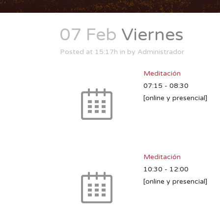
07 Feb
Viernes
Posted at 15:17h
in
by
Administrador
Meditación
07:15
-
08:30
[online y presencial]
Meditación
10:30
-
12:00
[online y presencial]